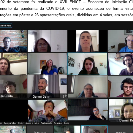
02 de setembro foi realizado o XVII ENICT – Encontro de Iniciação Ci
gamento da pandemia da COVID-19, o evento aconteceu de forma virtu
tações em pôster e 26 apresentações orais, divididas em 4 salas, em sessõ