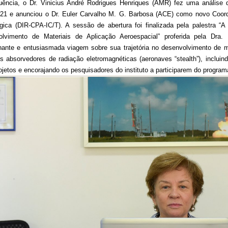
ência, o Dr. Vinicius André Rodrigues Henriques (AMR) fez uma análise 
21 e anunciou o Dr. Euler Carvalho M. G. Barbosa (ACE) como novo Coorde
gica (DIR-CPA-IC/T). A sessão de abertura foi finalizada pela palestra “
olvimento de Materiais de Aplicação Aeroespacial” proferida pela Dra
ante e entusiasmada viagem sobre sua trajetória no desenvolvimento de ma
is absorvedores de radiação eletromagnéticas (aeronaves “stealth”), incluin
ojetos e encorajando os pesquisadores do instituto a participarem do program