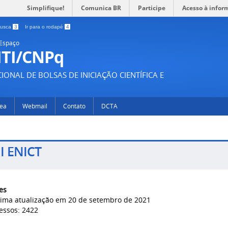
Simplifique!
Comunica BR
Participe
Acesso à infor
 busca
3
Ir para o rodapé
4
 Espaço
ITI/CNPq
ONAL DE BOLSAS DE INICIAÇÃO CIENTÍFICA E
rea
Webmail
Contato
DCTA
I ENICT
es
tima atualização em 20 de setembro de 2021
essos: 2422