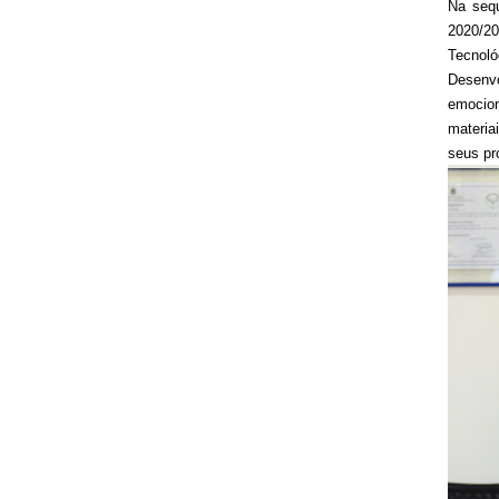
Na sequ
2020/20
Tecnoló
Desenv
emocion
materia
seus pr