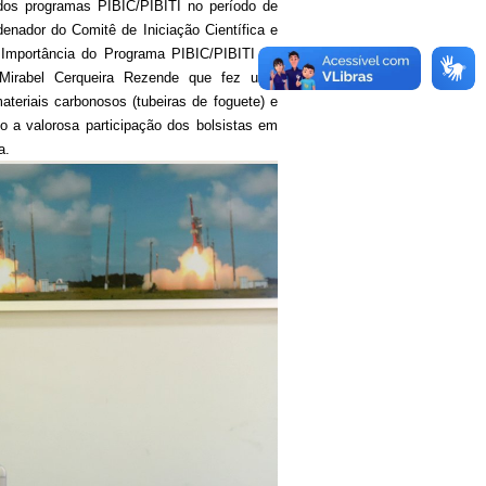
dos programas PIBIC/PIBITI no período de
nador do Comitê de Iniciação Científica e
A Importância do Programa PIBIC/PIBITI no
. Mirabel Cerqueira Rezende que fez uma
teriais carbonosos (tubeiras de foguete) e
do a valorosa participação dos bolsistas em
a.