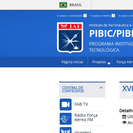
BRASIL
Ir para o conteúdo
1
Ir para o menu
2
Ir para a
Instituto de Aeronáutica e
PIBIC/PIB
PROGRAMA INSTITUCI
TECNOLÓGICA
Página inicial
Projetos
Força Aé
XVI
CENTRAL DE
CONTEÚDOS
FAB TV
Detalh
Rádio Força
Úl
Aérea FM
Ac
Imagens