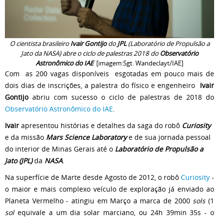
O cientista brasileiro
Ivair Gontijo
do
JPL
(Laboratório de Propulsão a
Jato da NASA) abre o ciclo de palestras 2018 do
Observatório
Astronômico do IAE
[imagem:Sgt. Wandeclayt/IAE]
Com as 200 vagas disponíveis esgotadas em pouco mais de
dois dias de inscrições, a palestra do físico e engenheiro
Ivair
Gontijo
abriu com sucesso o ciclo de palestras de 2018 do
Observatório Astronômico do IAE
.
Ivair
apresentou histórias e detalhes da saga do robô
Curiosity
e da missão
Mars Science Laboratory
e de sua jornada pessoal
do interior de Minas Gerais até o
Laboratório de Propulsão a
Jato (JPL)
da
NASA
.
Na superfície de Marte desde Agosto de 2012, o robô
Curiosity
-
o maior e mais complexo veículo de exploração já enviado ao
Planeta Vermelho - atingiu em Março a marca de 2000
sols
(1
sol
equivale a um dia solar marciano, ou 24h 39min 35s - o