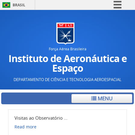
BRASIL
Simplifique!
Comunica BR
Participe
Acesso à informação
Força Aérea Brasileira
Legislação
Instituto de Aeronáutica e
Canais
Espaço
DEPARTAMENTO DE CIÊNCIA E TECNOLOGIA AEROESPACIAL
MENU
atório ...
Observatório partic
Read more