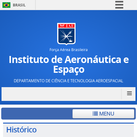
BRASIL
Simplifique!
Comunica BR
Participe
Acesso à informação
Força Aérea Brasileira
Legislação
Instituto de Aeronáutica e
Canais
Espaço
DEPARTAMENTO DE CIÊNCIA E TECNOLOGIA AEROESPACIAL
≡
MENU
Histórico