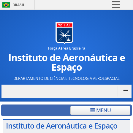
BRASIL
Simplifique!
Comunica BR
Participe
Acesso à informação
Força Aérea Brasileira
Legislação
Instituto de Aeronáutica e
Canais
Espaço
DEPARTAMENTO DE CIÊNCIA E TECNOLOGIA AEROESPACIAL
≡
MENU
Instituto de Aeronáutica e Espaço