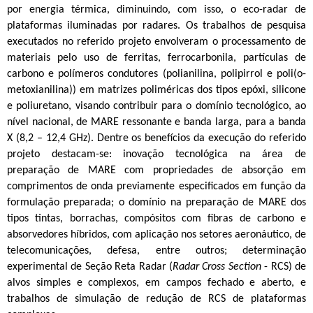
por energia térmica, diminuindo, com isso, o eco-radar de
plataformas iluminadas por radares. Os trabalhos de pesquisa
executados no referido projeto envolveram o processamento de
materiais pelo uso de ferritas, ferrocarbonila, partículas de
carbono e polímeros condutores (polianilina, polipirrol e poli(o-
metoxianilina)) em matrizes poliméricas dos tipos epóxi, silicone
e poliuretano, visando contribuir para o domínio tecnológico, ao
nível nacional, de MARE ressonante e banda larga, para a banda
X (8,2 – 12,4 GHz). Dentre os benefícios da execução do referido
projeto destacam-se: inovação tecnológica na área de
preparação de MARE com propriedades de absorção em
comprimentos de onda previamente especificados em função da
formulação preparada; o domínio na preparação de MARE dos
tipos tintas, borrachas, compósitos com fibras de carbono e
absorvedores híbridos, com aplicação nos setores aeronáutico, de
telecomunicações, defesa, entre outros; determinação
experimental de Seção Reta Radar (
Radar Cross Section
- RCS) de
alvos simples e complexos, em campos fechado e aberto, e
trabalhos de simulação de redução de RCS de plataformas