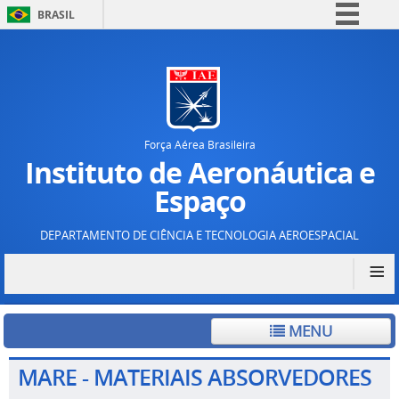
BRASIL
Simplifique!
Comunica BR
Participe
Acesso à informação
Força Aérea Brasileira
Legislação
Instituto de Aeronáutica e
Canais
Espaço
DEPARTAMENTO DE CIÊNCIA E TECNOLOGIA AEROESPACIAL
≡
MENU
MARE - MATERIAIS ABSORVEDORES