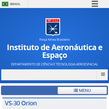
BRASIL
Simplifique!
Comunica BR
Participe
Acesso à informação
Força Aérea Brasileira
Legislação
Instituto de Aeronáutica e
Canais
Espaço
DEPARTAMENTO DE CIÊNCIA E TECNOLOGIA AEROESPACIAL
≡
MENU
VS-30 Orion