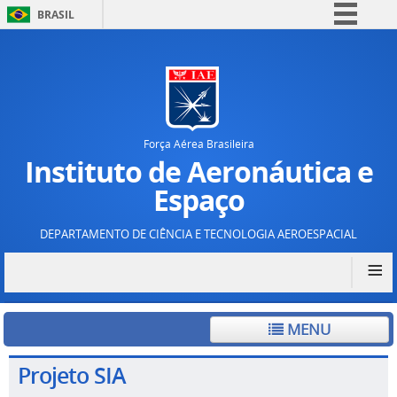
BRASIL
Simplifique!
Comunica BR
Participe
Acesso à informação
Força Aérea Brasileira
Legislação
Instituto de Aeronáutica e
Canais
Espaço
DEPARTAMENTO DE CIÊNCIA E TECNOLOGIA AEROESPACIAL
≡
MENU
Projeto SIA