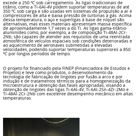
excede a 250 ºC sob carregamento. As ligas tradicionais de
titânio, como a Ti-6Al-4V podem suportar temperaturas de até
350 ºC sob carga e são usadas em sistemas de propulsão a ar e
compressores de alta e baixa pressão de turbinas a gás. Acima
dessa temperatura, o aço e superligas à base de níquel são
alternativas, mas esses materiais apresentam massa específica
de aproximadamente 1,7 vezes a do Ti. As ligas gama-titânio-
aluminídeo como, por exemplo, a de composição Ti-48Al-2Cr-
2Nb, são capazes de atender aos requisitos de uma reentrada
atmosférica de veículos espaciais sob condições deterioradas e
ao aquecimento de aeronaves submetidas a elevadas
velocidades, podendo suportar temperaturas superiores a 850
ºC por longos períodos de tempo.
O projeto foi financiado pela FINEP (Financiadora de Estudos e
Projetos) e teve como produtos, o desenvolvimento da
tecnologia de fabricação de lingotes por fusão a arco e por
indução e de tratamentos térmicos para a homogeneização da
microestrutura e obtenção das fases apropriadas, visando a
obtenção de lingotes das ligas Ti-6Al-4V, Ti-6Al-2Sn-4Zr-2Mo e
Ti-48Al-2Cr-2Nb com excelente desempenho mecânico em altas
temperaturas.