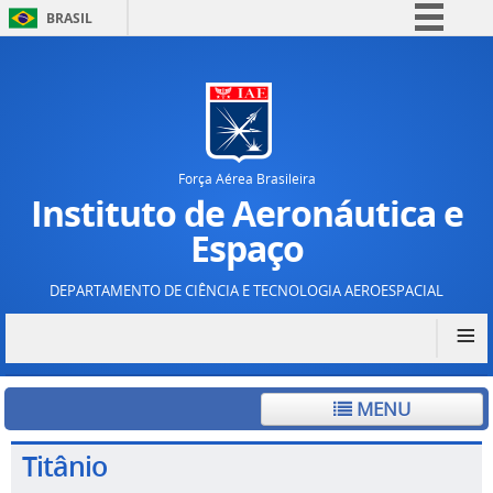
BRASIL
Simplifique!
Comunica BR
Participe
Acesso à informação
Força Aérea Brasileira
Legislação
Instituto de Aeronáutica e
Canais
Espaço
DEPARTAMENTO DE CIÊNCIA E TECNOLOGIA AEROESPACIAL
≡
MENU
Titânio