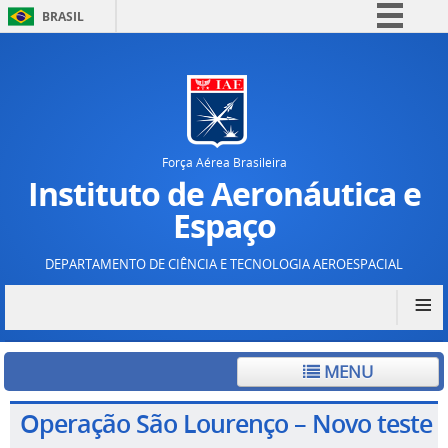
BRASIL
Simplifique!
Comunica BR
Participe
Acesso à informação
Força Aérea Brasileira
Legislação
Instituto de Aeronáutica e
Canais
Espaço
DEPARTAMENTO DE CIÊNCIA E TECNOLOGIA AEROESPACIAL
≡
MENU
Operação São Lourenço – Novo teste