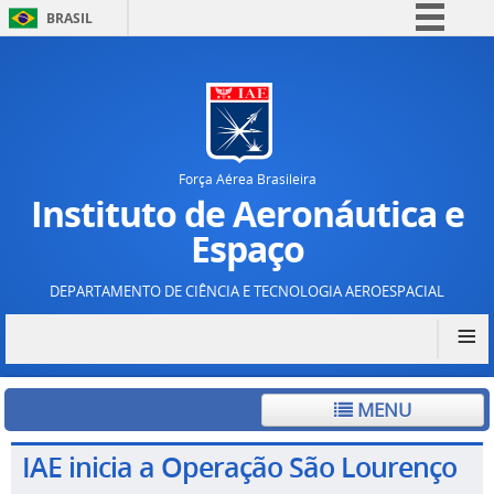
BRASIL
Simplifique!
Comunica BR
Participe
Acesso à informação
Força Aérea Brasileira
Legislação
Instituto de Aeronáutica e
Canais
Espaço
DEPARTAMENTO DE CIÊNCIA E TECNOLOGIA AEROESPACIAL
≡
MENU
IAE inicia a Operação São Lourenço