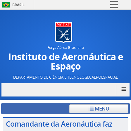
BRASIL
Simplifique!
Comunica BR
Participe
Acesso à informação
Força Aérea Brasileira
Legislação
Instituto de Aeronáutica e
Canais
Espaço
DEPARTAMENTO DE CIÊNCIA E TECNOLOGIA AEROESPACIAL
≡
MENU
Comandante da Aeronáutica faz