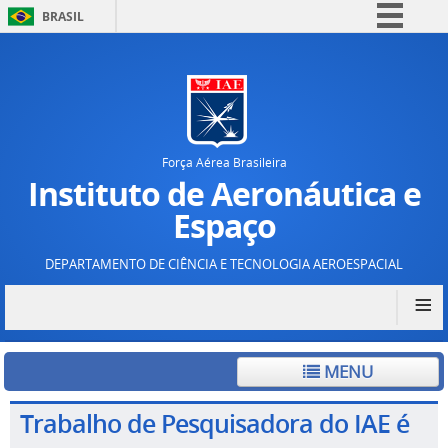
BRASIL
Simplifique!
Comunica BR
Participe
Acesso à informação
Força Aérea Brasileira
Legislação
Instituto de Aeronáutica e
Canais
Espaço
DEPARTAMENTO DE CIÊNCIA E TECNOLOGIA AEROESPACIAL
≡
MENU
Trabalho de Pesquisadora do IAE é