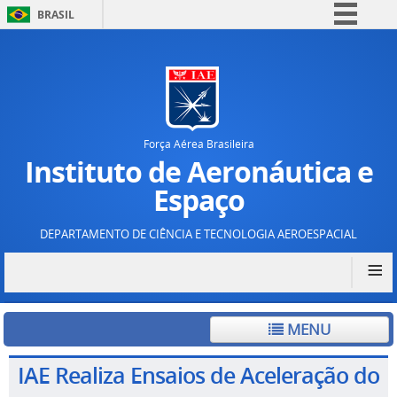
BRASIL
Simplifique!
Comunica BR
Participe
Acesso à informação
Força Aérea Brasileira
Legislação
Instituto de Aeronáutica e
Canais
Espaço
DEPARTAMENTO DE CIÊNCIA E TECNOLOGIA AEROESPACIAL
≡
MENU
IAE Realiza Ensaios de Aceleração do