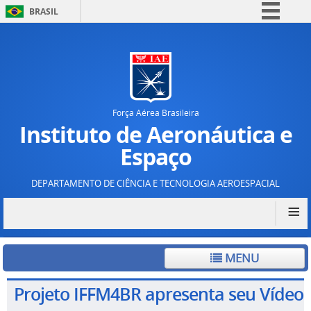
BRASIL
Simplifique!
Comunica BR
Participe
Acesso à informação
Força Aérea Brasileira
Legislação
Instituto de Aeronáutica e
Canais
Espaço
DEPARTAMENTO DE CIÊNCIA E TECNOLOGIA AEROESPACIAL
≡
MENU
Projeto IFFM4BR apresenta seu Vídeo