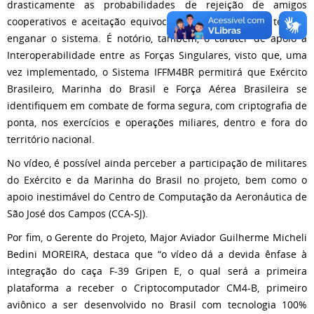
drasticamente as probabilidades de rejeição de amigos
cooperativos e aceitação equivocada de Inimigos que tentem
enganar o sistema. É notório, também, o caráter de apoio à
Interoperabilidade entre as Forças Singulares, visto que, uma
vez implementado, o Sistema IFFM4BR permitirá que Exército
Brasileiro, Marinha do Brasil e Força Aérea Brasileira se
identifiquem em combate de forma segura, com criptografia de
ponta, nos exercícios e operações miliares, dentro e fora do
território nacional.
No vídeo, é possível ainda perceber a participação de militares
do Exército e da Marinha do Brasil no projeto, bem como o
apoio inestimável do Centro de Computação da Aeronáutica de
São José dos Campos (CCA-SJ).
Por fim, o Gerente do Projeto, Major Aviador Guilherme Micheli
Bedini MOREIRA, destaca que “o vídeo dá a devida ênfase à
integração do caça F-39 Gripen E, o qual será a primeira
plataforma a receber o Criptocomputador CM4-B, primeiro
aviônico a ser desenvolvido no Brasil com tecnologia 100%