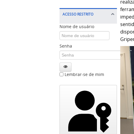
reali
ferra
ACESSO RESTRITO
imped
sent
Nome de usuário
dispo
Gripe
Senha
Lembrar-se de mim