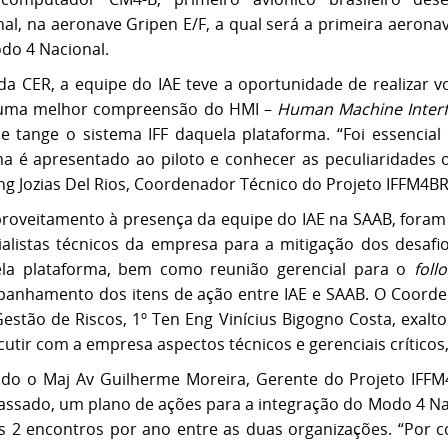
nal, na aeronave Gripen E/F, a qual será a primeira aerona
odo 4 Nacional.
da CER, a equipe do IAE teve a oportunidade de realizar 
uma melhor compreensão do HMI –
Human Machine Inter
e tange o sistema IFF daquela plataforma. “Foi essenc
ma é apresentado ao piloto e conhecer as peculiaridades 
ng Jozias Del Rios, Coordenador Técnico do Projeto IFFM4BR 
roveitamento à presença da equipe do IAE na SAAB, fora
ialistas técnicos da empresa para a mitigação dos desafi
la plataforma, bem como reunião gerencial para o
foll
anhamento dos itens de ação entre IAE e SAAB. O Coorde
Gestão de Riscos, 1º Ten Eng Vinícius Bigogno Costa, exalt
cutir com a empresa aspectos técnicos e gerenciais críticos
do o Maj Av Guilherme Moreira, Gerente do Projeto IFFM4B
assado, um plano de ações para a integração do Modo 4 Nac
 2 encontros por ano entre as duas organizações. “Por co