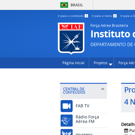
BRASIL
Ir para o conteúdo
1
Ir para o menu
2
Ir para a
Força Aérea Brasileira
Instituto
DEPARTAMENTO DE C
Página inicial
Projetos
Força Aé
Pro
CENTRAL DE
CONTEÚDOS
4 N
FAB TV
Rádio Força
Aérea FM
Detalh
Pu
Imagens