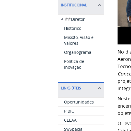
INSTITUCIONAL
Diretor
Histórico
Missão, Visão e
Valores
No di
Organograma
Aeron
Política de
Tecno
Inovação
Conce
proje
integ
LINKS ÚTEIS
Neste
Oportunidades
encerr
PIBIC
objeti
CEEAA
O eve
SwSpacial
Cript