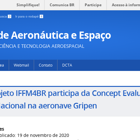
Simplifique!
Comunica BR
Participe
Acesso à infor
 busca
3
Ir para o rodapé
4
 de Aeronáutica e Espaço
IÊNCIA E TECNOLOGIA AEROESPACIAL
rea
Webmail
Contato
DCTA
jeto IFFM4BR participa da Concept Eva
acional na aeronave Gripen
es
blicado: 19 de novembro de 2020