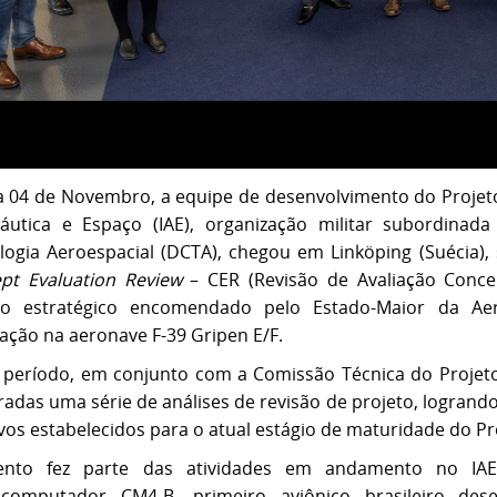
a 04 de Novembro, a equipe de desenvolvimento do Projeto
áutica e Espaço (IAE), organização militar subordina
logia Aeroespacial (DCTA), chegou em Linköping (Suécia),
pt Evaluation Review
– CER (Revisão de Avaliação Conce
to estratégico encomendado pelo Estado-Maior da Ae
ração na aeronave F-39 Gripen E/F.
 período, em conjunto com a Comissão Técnica do Projet
adas uma série de análises de revisão de projeto, logrando
vos estabelecidos para o atual estágio de maturidade do Pr
nto fez parte das atividades em andamento no IAE 
ocomputador CM4-B, primeiro aviônico brasileiro de