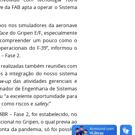
ve da FAB apta a operar o Sistema
voos nos simuladores da aeronave
face
do Gripen E/F, especialmente
ial compreender um pouco como o
operacionais do F-39”, informou o
– Fase 2.
m realizadas também reuniões com
os à integração do nosso sistema
ow-up
das atividades gerenciais e
nador de Engenharia de Sistemas
ou “a excelente oportunidade para
, como riscos e
safety
.”
R – Fase 2, foi estabelecido, no
ional no Gripen, o qual previa ao
nta da pandemia, só foi possível