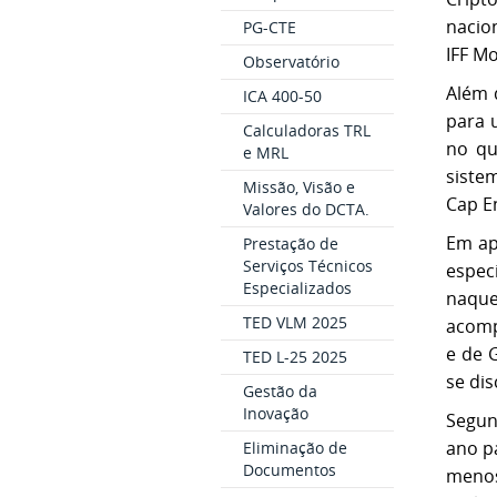
nacio
PG-CTE
IFF M
Observatório
Além 
ICA 400-50
para 
Calculadoras TRL
no qu
e MRL
siste
Missão, Visão e
Cap E
Valores do DCTA.
Em ap
Prestação de
Serviços Técnicos
espec
Especializados
naque
TED VLM 2025
acomp
e de 
TED L-25 2025
se dis
Gestão da
Inovação
Segun
ano p
Eliminação de
Documentos
menos