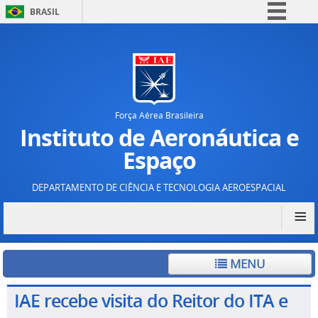
BRASIL
Simplifique!
Comunica BR
Participe
Acesso à informação
Força Aérea Brasileira
Legislação
Instituto de Aeronáutica e
Canais
Espaço
DEPARTAMENTO DE CIÊNCIA E TECNOLOGIA AEROESPACIAL
≡
MENU
IAE recebe visita do Reitor do ITA e